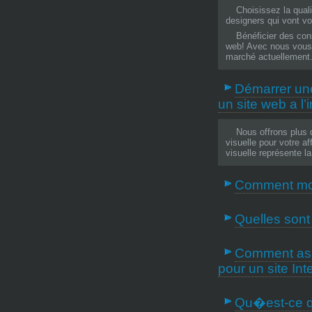
Choisissez la quali
designers qui vont vous
Bénéficier des con
web! Avec nous vous 
marché actuellement
Démarrer une
un site web a l
Nous offrons plus 
visuelle pour votre af
visuelle représente l
Nos sites Internet
Comment modi
même temps que votre
mais pas moins quali
Comme alternativ
dynamique muni d� u
contenu de pages de s
Nous pouvons vous 
Un site Internet do
base de développeme
adapte aux besoins de
Quelles sont 
MySQL, Ajax, Flash
disposition de nos cl
Mise à jour péri
Comment assu