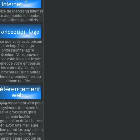
ice de Marketing Internet
ur augmenter le nombre
e vos clients potentiels.
-ce que vous avez besoin
d’un logo? Un logo
professionnel attire
’attention! Vous pouvez
liser votre logo sur le site
ernet de votre entreprise,
 les cartes d’affaires, sur
s brochures, sur d’autres
tériels promotionnels ou
comme en-tête.
r�f�rencement web pour
s systèmes de recherche
est le processus qui a
comme finalité
ugmentation de la chance
’en avoir une meilleure
tion parmi les pages d’un
système ou moteur de
herche genre Google ou