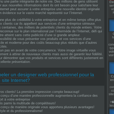
nu une partie intégrante de notre vie. Des millions de gens utilisent
Ête
P
r aux nouvelles informations dont ils ont besoin pour satisfaire leur
ser
ternet peut assurer à votre entreprise une nouvelle identité originale
v
n évidence sur le vaste marché représenté sur l’Internet.
ne plus de crédibilité à votre entreprise et en même temps offre plus
x clients car ils appellent aux services d’une entreprise sérieuse.
s centaines, des milliers de potentiels clients du monde entiers. Votre
reconnue sur le plan international par l’intermède de l’Internet, défi qui
re atteint sans cette publicité d’une si grande ampleur.
h
ssibilité de vous présenter vos produits et vos services d’une
cile et moderne pour des coûts beaucoup plus réduits que d’autres
con
cités.
typ
un pas en avant de votre concurrence. Votre image virtuelle vous
vot
ment à attirer de nouveaux clients mais aussi de garantir leur fidélité.
voir
r démontrer que vos produits et services sont différents justement en
cellente présentation.
eler un designer web professionnel pour la
Ca
site Internet?
en
co
co
vos clients! La première impression compte beaucoup!
sit
t conçu d’une manière professionnelle augmentera la confiance des
ort à votre entreprise
r�
s parmi la multitude de compétiteurs!
le
t conçu de manière originale vous apportera plusieurs avantages!
yle et du professionnalisme!