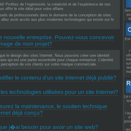
té! Profitez de l’ingéniosité, la créativité et de l’expérience de nos
 offrir le site idéal pour votre affaire.
Serv
po
seils de professionnels dans le domaine de la conception de sites
d
allez avoir accès aux plus modernes technologies qui existe sur le
.
 nouvelle entreprise. Pouvez-vous concevoir
Est
’image de mon projet?
l
que le design des sites Internet. Nous pouvons créer une identité
uti
Int
faire qui est une partie essentielle pour chaque entreprise. L’identité
sur
a perception de vos clients sur votre marque commerciale.
le
ma
 Standard sont construits de manière flexible pour pouvoir grandir en
fier le contenu d’un site Internet déjà publié?
 entreprise. Nous avons opté pour une mise à jour facile à faire
tative et qui nécessite peu de temps.
e
Caromtex Design
propose une solution de cr�ation de site Internet
Le 
n gestionnaire de contenu (CMS) qui permet le mis-�-jour de
le
ite Internet.
offrir une vaste gamme de technologies actuelles qui constitue la
it être actualisé et vérifié systématiquement pour s’assurer qu’il est
nt d’un site Internet: XHTML, CSS, XML, JavaScript, PHP,
l’a
 nos clients. Afin d’assurer une meilleure qualité, nous mettons à la
les technologies utilisées pour un site Internet?
, Shockwave.
d
ients les services suivants:
posi
odique de site
rez la maintenance, le soutien technique
rec