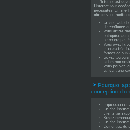
L’Internet est deve
l’Internet pour accéde
nécessites. Un site In
afin de vous mettre e
Un site web don
de confiance au
Vous attirez de
entreprise sera 
ne pourra pas êt
Vous avez la po
manière très fa
formes de publi
Soyez toujours 
aidera non seule
Vous pouvez leu
utilisant une ex
Pourquoi app
conception d’un 
Impressionner 
Un site Interne
clients par rapp
Soyez remarqué
Un site Interne
Démontrez du st