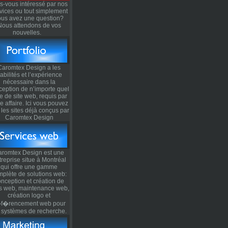
s-vous intéressé par nos
ull the Trigger
vices ou tout simplement
ous avez une question?
Nous attendons de vos
nouvelles.
Caromtex Design a les
abilités et l’expérience
nécessaire dans la
ception de n’importe quel
e de site web, requis par
re affaire. Ici vous pouvez
 les sites déjà conçus par
Caromtex Design
romtex Design est une
treprise situe à Montréal
qui offre une gamme
mplète de solutions web:
nception et création de
es web, maintenance web,
création logo et
f�rencement web pour
s systèmes de recherche.