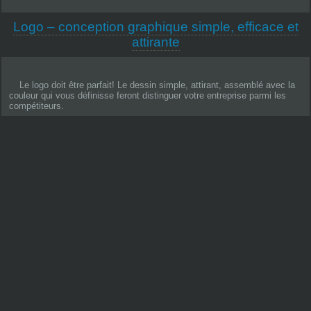
Logo – conception graphique simple, efficace et
attirante
Le logo doit être parfait! Le dessin simple, attirant, assemblé avec la
couleur qui vous définisse feront distinguer votre entreprise parmi les
compétiteurs.
Un logo bien choisi sera la première étape qui aidera à la création de
votre image corporative.
Il ne faut pas sous-apprécier l’importance d’une forte identité dans les
stratégies de marketing.
Nous croyons que chaque entreprise devrait avoir un unique, distinct
et professionnel logo.
Rappelez-vous un “déjà vu”! C’est comme ça que les clients
décideront si oui ou non veulent faire affaire avec votre entreprise.